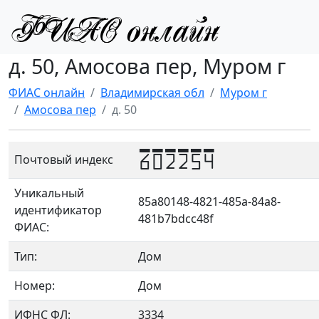
д. 50, Амосова пер, Муром г
ФИАС онлайн
Владимирская обл
Муром г
Амосова пер
д. 50
602254
Почтовый индекс
Уникальный
85a80148-4821-485a-84a8-
идентификатор
481b7bdcc48f
ФИАС:
Тип:
Дом
Номер:
Дом
ИФНС ФЛ:
3334