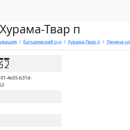
, Хурама-Твар п
Чувашия
Батыревский р-н
Хурама-Твар п
Ленина ул
62
01-4e55-b31d-
52