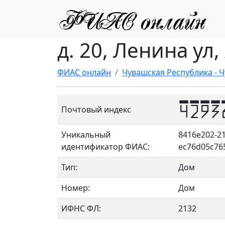
д. 20, Ленина ул
ФИАС онлайн
Чувашская Республика - 
4293
Почтовый индекс
Уникальный
8416e202-21
идентификатор ФИАС:
ec76d05c76
Тип:
Дом
Номер:
Дом
ИФНС ФЛ:
2132