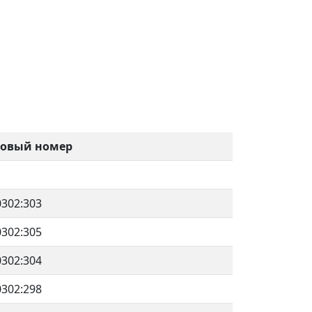
ровый номер
0302:303
0302:305
0302:304
0302:298