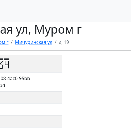
ая ул, Муром г
ом г
Мичуринская ул
д. 19
64
08-4ac0-95bb-
bd