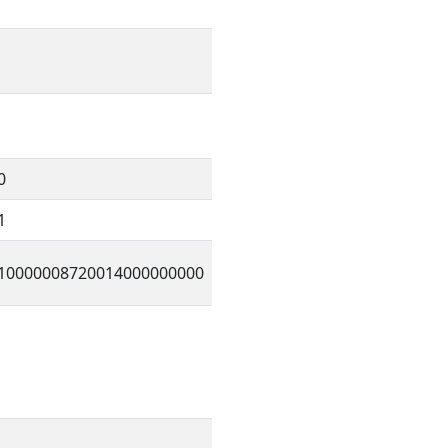
0
1
10000008720014000000000