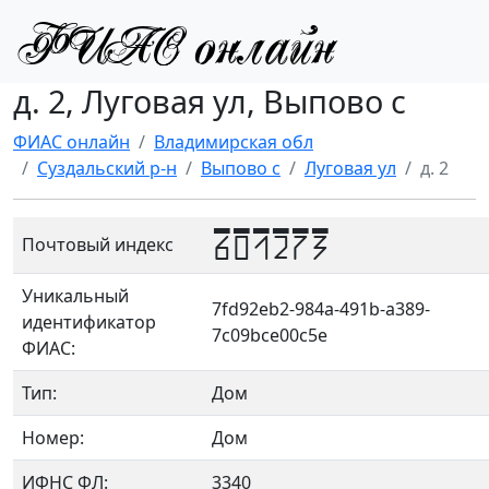
д. 2, Луговая ул, Выпово с
ФИАС онлайн
Владимирская обл
Суздальский р-н
Выпово с
Луговая ул
д. 2
601273
Почтовый индекс
Уникальный
7fd92eb2-984a-491b-a389-
идентификатор
7c09bce00c5e
ФИАС:
Тип:
Дом
Номер:
Дом
ИФНС ФЛ:
3340