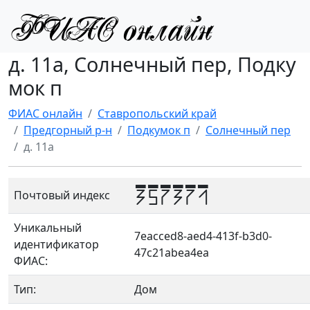
д. 11а, Солнечный пер, Подку
мок п
ФИАС онлайн
Ставропольский край
Предгорный р-н
Подкумок п
Солнечный пер
д. 11а
357371
Почтовый индекс
Уникальный
7eacced8-aed4-413f-b3d0-
идентификатор
47c21abea4ea
ФИАС:
Тип:
Дом