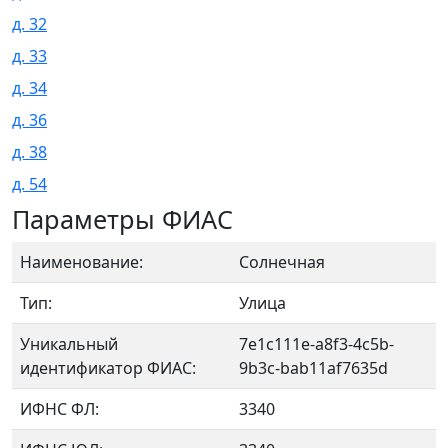
д. 32
д. 33
д. 34
д. 36
д. 38
д. 54
Параметры ФИАС
Наименование:
Солнечная
Тип:
Улица
Уникальный
7e1c111e-a8f3-4c5b-
идентификатор ФИАС:
9b3c-bab11af7635d
ИФНС ФЛ:
3340