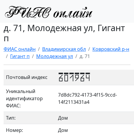
д. 71, Молодежная ул, Гигант
п
ФИАС онлайн
Владимирская обл
Ковровский р-н
Гигант п
Молодежная ул
д. 71
601964
Почтовый индекс
Уникальный
7d8dc792-4173-4f15-9ccd-
идентификатор
14f2113431a4
ФИАС:
Тип:
Дом
Номер:
Дом