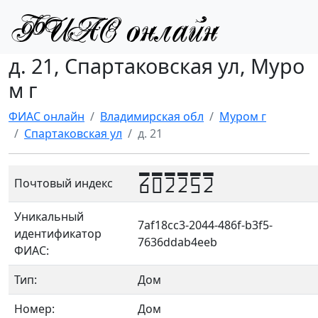
д. 21, Спартаковская ул, Муро
м г
ФИАС онлайн
Владимирская обл
Муром г
Спартаковская ул
д. 21
602252
Почтовый индекс
Уникальный
7af18cc3-2044-486f-b3f5-
идентификатор
7636ddab4eeb
ФИАС:
Тип:
Дом
Номер:
Дом