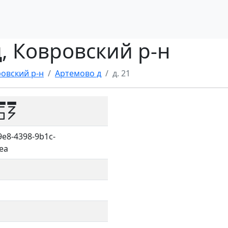
д, Ковровский р-н
овский р-н
Артемово д
д. 21
53
e8-4398-9b1c-
ea