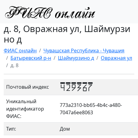
д. 8, Овражная ул, Шаймурзи
но д
ФИАС онлайн
Чувашская Республика - Чувашия
Батыревский р-н
Шаймурзино д
Овражная ул
д. 8
429367
Почтовый индекс
Уникальный
773a2310-bb65-4b4c-a480-
идентификатор
7047a6ee8063
ФИАС:
Тип:
Дом