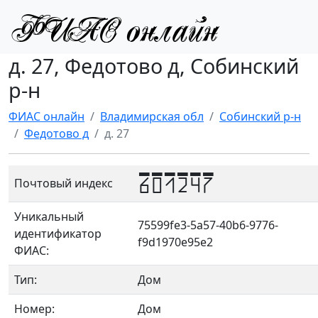
д. 27, Федотово д, Собинский
р-н
ФИАС онлайн
Владимирская обл
Собинский р-н
Федотово д
д. 27
601247
Почтовый индекс
Уникальный
75599fe3-5a57-40b6-9776-
идентификатор
f9d1970e95e2
ФИАС:
Тип:
Дом
Номер:
Дом