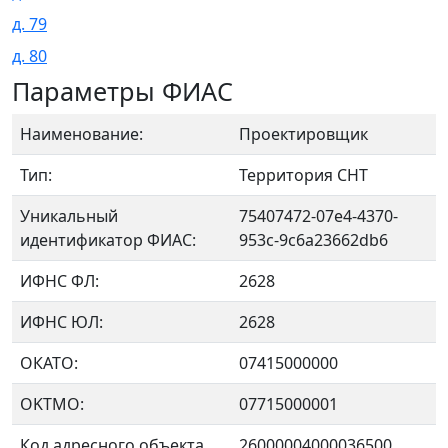
д. 79
д. 80
Параметры ФИАС
Наименование:
Проектировщик
Тип:
Территория СНТ
Уникальный
75407472-07e4-4370-
идентификатор ФИАС:
953c-9c6a23662db6
ИФНС ФЛ:
2628
ИФНС ЮЛ:
2628
ОКАТО:
07415000000
OKTMO:
07715000001
Код адресного объекта
26000004000036500