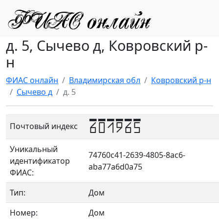
д. 5, Сычево д, Ковровский р-
н
ФИАС онлайн
Владимирская обл
Ковровский р-н
Сычево д
д. 5
601965
Почтовый индекс
Уникальный
74760c41-2639-4805-8ac6-
идентификатор
aba77a6d0a75
ФИАС:
Тип:
Дом
Номер:
Дом