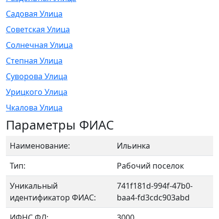
Садовая Улица
Советская Улица
Солнечная Улица
Степная Улица
Суворова Улица
Урицкого Улица
Чкалова Улица
Параметры ФИАС
Наименование:
Ильинка
Тип:
Рабочий поселок
Уникальный
741f181d-994f-47b0-
идентификатор ФИАС:
baa4-fd3cdc903abd
ИФНС ФЛ:
3000