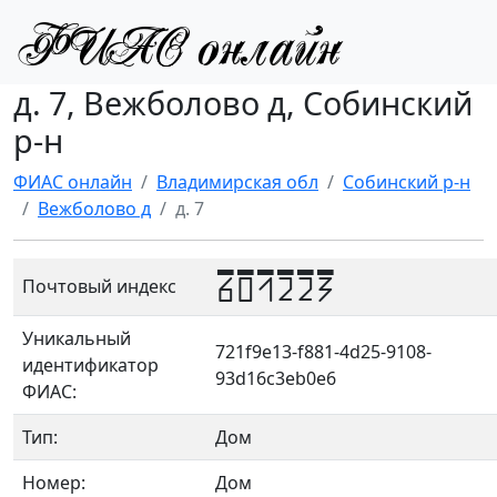
д. 7, Вежболово д, Собинский
р-н
ФИАС онлайн
Владимирская обл
Собинский р-н
Вежболово д
д. 7
601223
Почтовый индекс
Уникальный
721f9e13-f881-4d25-9108-
идентификатор
93d16c3eb0e6
ФИАС:
Тип:
Дом
Номер:
Дом