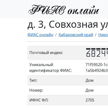
д. 3, Совхозная у
ФИАС онлайн
Хабаровский край
Нико
6824
Почтовый индекс
Уникальный
71f59520-1c
идентификатор ФИАС:
1a5b4924b3
Тип:
Дом
Номер:
Дом
ИФНС ФЛ:
2705