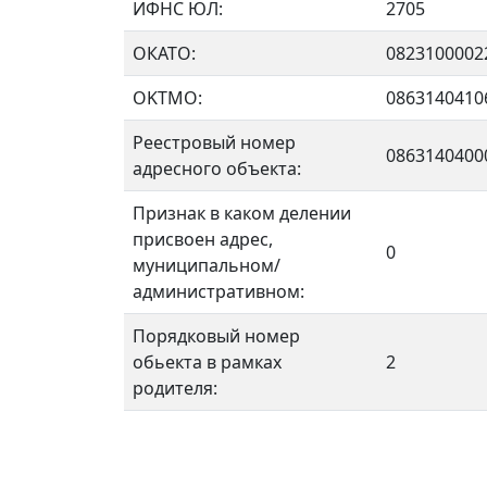
ИФНС ЮЛ:
2705
ОКАТО:
0823100002
OKTMO:
0863140410
Реестровый номер
0863140400
адресного объекта:
Признак в каком делении
присвоен адрес,
0
муниципальном/
административном:
Порядковый номер
обьекта в рамках
2
родителя: