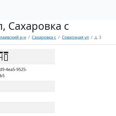
л, Сахаровка с
лаевский р-н
Сахаровка с
Совхозная ул
д. 3
40
d9-4ea5-9525-
b5