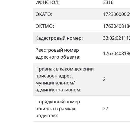
ИФНС ЮЛ:
3316
ОКАТО:
1723000006
OKTMO:
1763040818
Кадастровый номер:
33:02:02111
Реестровый номер
1763040818
адресного объекта:
Признак в каком делении
присвоен адрес,
2
муниципальном/
административном:
Порядковый номер
обьекта в рамках
27
родителя: