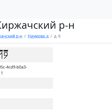
 Киржачский р-н
ачский р-н
Наумово д
д. 6
19
5c-4cd9-b0a3-
11