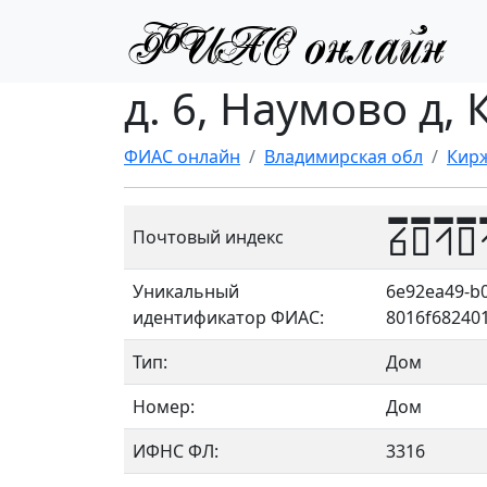
д. 6, Наумово д,
ФИАС онлайн
Владимирская обл
Кирж
6010
Почтовый индекс
Уникальный
6e92ea49-b0
идентификатор ФИАС:
8016f68240
Тип:
Дом
Номер:
Дом
ИФНС ФЛ:
3316