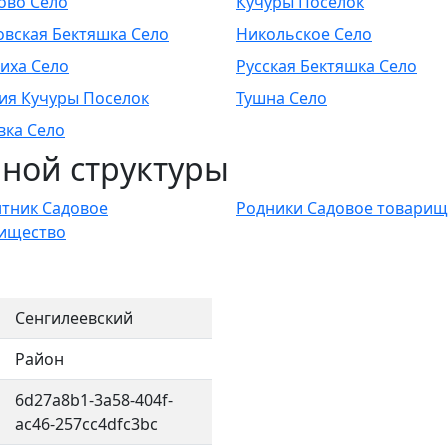
ово Село
Кучуры Поселок
вская Бектяшка Село
Никольское Село
иха Село
Русская Бектяшка Село
ия Кучуры Поселок
Тушна Село
ка Село
ной структуры
тник Садовое
Родники Садовое товарищ
ищество
Сенгилеевский
Район
6d27a8b1-3a58-404f-
ac46-257cc4dfc3bc