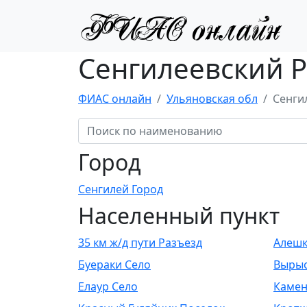
Сенгилеевский Р
ФИАС онлайн
Ульяновская обл
Сенги
Город
Сенгилей Город
Населенный пункт
35 км ж/д пути Разъезд
Алешк
Буераки Село
Вырыс
Елаур Село
Камен