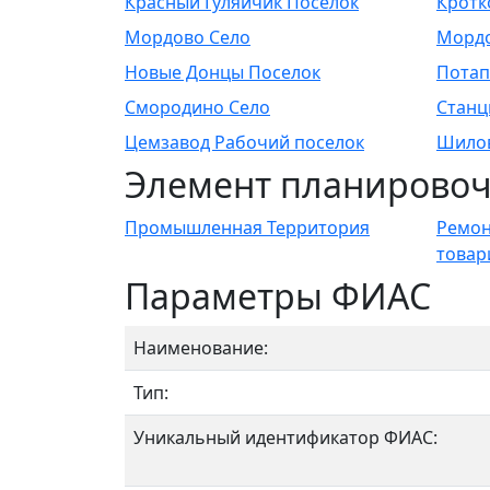
Красный Гуляйчик Поселок
Кротк
Мордово Село
Мордо
Новые Донцы Поселок
Потап
Смородино Село
Станц
Цемзавод Рабочий поселок
Шилов
Элемент планировоч
Промышленная Территория
Ремон
товар
Параметры ФИАС
Наименование:
Тип:
Уникальный идентификатор ФИАС: