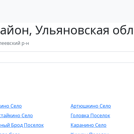
айон, Ульяновская обл
леевский р-н
ино Село
Артюшкино Село
тайкино Село
Головка Поселок
ный Брод Поселок
Каранино Село