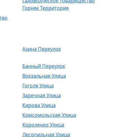
садоводческое товарищество
Горняк Территория
тво
Азина Переулок
Банный Переулок
Вокзальная Улица
Гоголя Улица
Заречная Улица
Кирова Улица
Комсомольская Улица
Короленко Улица
Лесопильная Улица