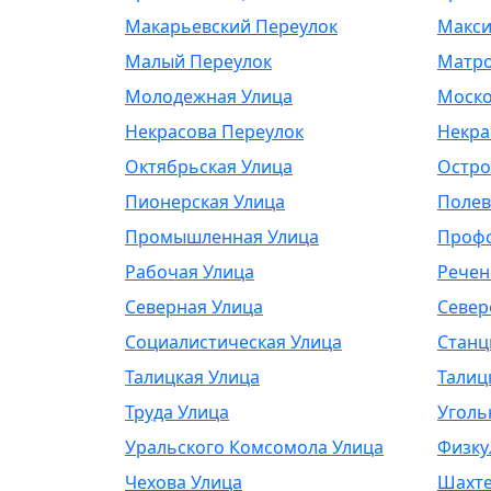
Макарьевский Переулок
Макси
Малый Переулок
Матро
Молодежная Улица
Моско
Некрасова Переулок
Некра
Октябрьская Улица
Остро
Пионерская Улица
Полев
Промышленная Улица
Профс
Рабочая Улица
Речен
Северная Улица
Север
Социалистическая Улица
Станц
Талицкая Улица
Талиц
Труда Улица
Уголь
Уральского Комсомола Улица
Физку
Чехова Улица
Шахте