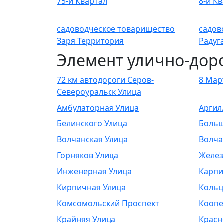
75-й Квартал
8-й К
садоводческое товарищество
садов
Заря Территория
Радуг
Элемент улично-дор
72 км автодороги Серов-
8 Мар
Североуральск Улица
Амбулаторная Улица
Аргил
Белинского Улица
Больш
Волчанская Улица
Волча
Горняков Улица
Желез
Инженерная Улица
Карпи
Кирпичная Улица
Кольц
Комсомольский Проспект
Коопе
Крайняя Улица
Красн