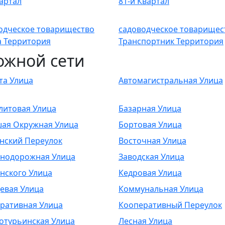
вартал
81-й Квартал
одческое товарищество
садоводческое товарищес
а Территория
Транспортник Территория
ожной сети
та Улица
Автомагистральная Улица
литовая Улица
Базарная Улица
ая Окружная Улица
Бортовая Улица
нский Переулок
Восточная Улица
нодорожная Улица
Заводская Улица
нского Улица
Кедровая Улица
евая Улица
Коммунальная Улица
ративная Улица
Кооперативный Переулок
отурьинская Улица
Лесная Улица