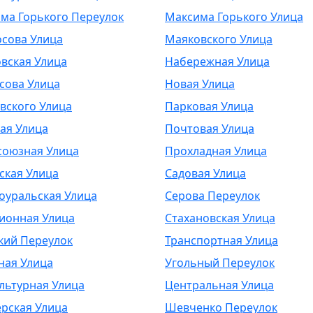
ма Горького Переулок
Максима Горького Улица
сова Улица
Маяковского Улица
вская Улица
Набережная Улица
сова Улица
Новая Улица
вского Улица
Парковая Улица
ая Улица
Почтовая Улица
оюзная Улица
Прохладная Улица
ская Улица
Садовая Улица
оуральская Улица
Серова Переулок
ионная Улица
Стахановская Улица
кий Переулок
Транспортная Улица
ная Улица
Угольный Переулок
льтурная Улица
Центральная Улица
рская Улица
Шевченко Переулок