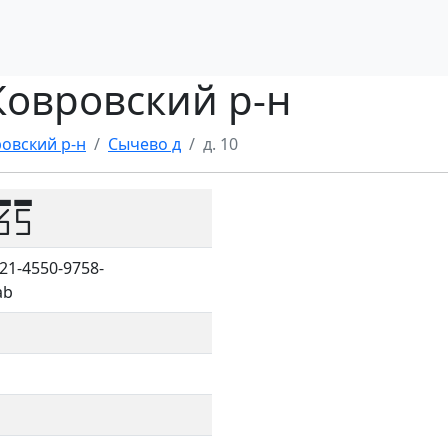
 Ковровский р-н
овский р-н
Сычево д
д. 10
65
21-4550-9758-
ab