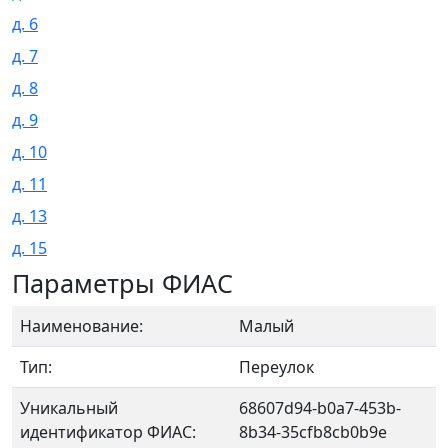
д. 6
д. 7
д. 8
д. 9
д. 10
д. 11
д. 13
д. 15
Параметры ФИАС
Наименование:
Малый
Тип:
Переулок
Уникальный
68607d94-b0a7-453b-
идентификатор ФИАС:
8b34-35cfb8cb0b9e