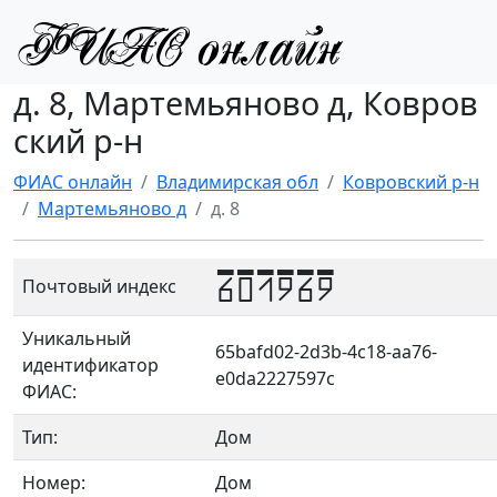
д. 8, Мартемьяново д, Ковров
ский р-н
ФИАС онлайн
Владимирская обл
Ковровский р-н
Мартемьяново д
д. 8
601969
Почтовый индекс
Уникальный
65bafd02-2d3b-4c18-aa76-
идентификатор
e0da2227597c
ФИАС:
Тип:
Дом
Номер:
Дом