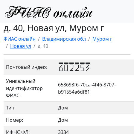
д. 40, Новая ул, Муром г
ФИАС онлайн
Владимирская обл
Муром г
Новая ул
д. 40
602253
Почтовый индекс
Уникальный
658693f6-70ca-4f46-8707-
идентификатор
b91554a6df81
ФИАС:
Тип:
Дом
Номер:
Дом
ИФНС ФЛ:
3334