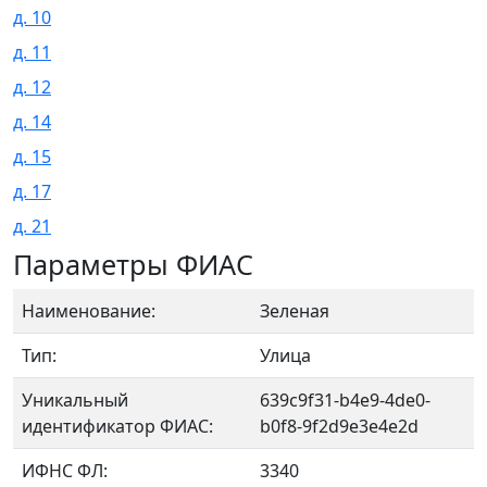
д. 10
д. 11
д. 12
д. 14
д. 15
д. 17
д. 21
Параметры ФИАС
Наименование:
Зеленая
Тип:
Улица
Уникальный
639c9f31-b4e9-4de0-
идентификатор ФИАС:
b0f8-9f2d9e3e4e2d
ИФНС ФЛ:
3340