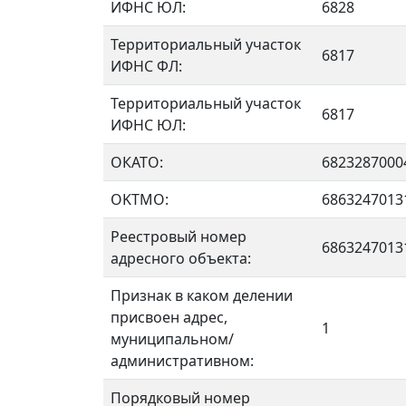
ИФНС ЮЛ:
6828
Территориальный участок
6817
ИФНС ФЛ:
Территориальный участок
6817
ИФНС ЮЛ:
ОКАТО:
6823287000
OKTMO:
6863247013
Реестровый номер
6863247013
адресного объекта:
Признак в каком делении
присвоен адрес,
1
муниципальном/
административном:
Порядковый номер