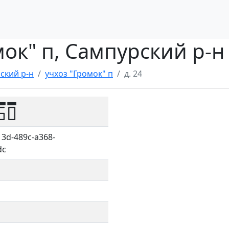
омок" п, Сампурский р-н
ский р-н
учхоз "Громок" п
д. 24
50
3d-489c-a368-
dc