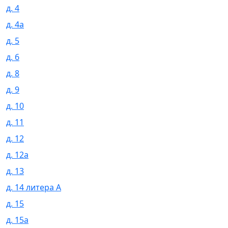
д. 4
д. 4а
д. 5
д. 6
д. 8
д. 9
д. 10
д. 11
д. 12
д. 12а
д. 13
д. 14 литера А
д. 15
д. 15а