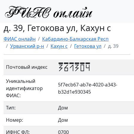
д. 39, Гетокова ул, Кахун с
ФИАС онлайн
Кабардино-Балкарская Респ
Урванский р-н
Кахун с
Гетокова ул
д. 39
361304
Почтовый индекс
Уникальный
5f7ecb67-ab7e-4020-a343-
идентификатор
b32d1e930345
ФИАС:
Тип:
Дом
Номер:
Дом
ИФНС ФЛ:
0700