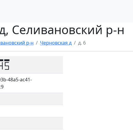
 д, Селивановский р-н
вановский р-н
Черновская д
д. 6
45
3b-48a5-ac41-
c9