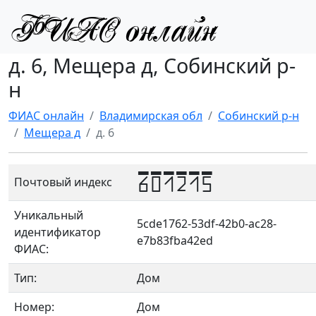
д. 6, Мещера д, Собинский р-
н
ФИАС онлайн
Владимирская обл
Собинский р-н
Мещера д
д. 6
601215
Почтовый индекс
Уникальный
5cde1762-53df-42b0-ac28-
идентификатор
e7b83fba42ed
ФИАС:
Тип:
Дом
Номер:
Дом