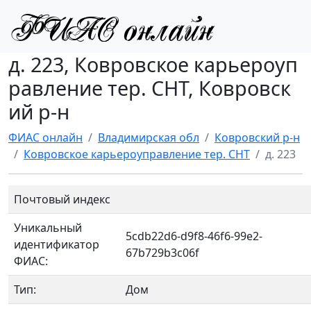
д. 223, Ковровское карьероуп
равление тер. СНТ, Ковровск
ий р-н
ФИАС онлайн
Владимирская обл
Ковровский р-н
Ковровское карьероуправление тер. СНТ
д. 223
Почтовый индекс
Уникальный
5cdb22d6-d9f8-46f6-99e2-
идентификатор
67b729b3c06f
ФИАС:
Тип:
Дом