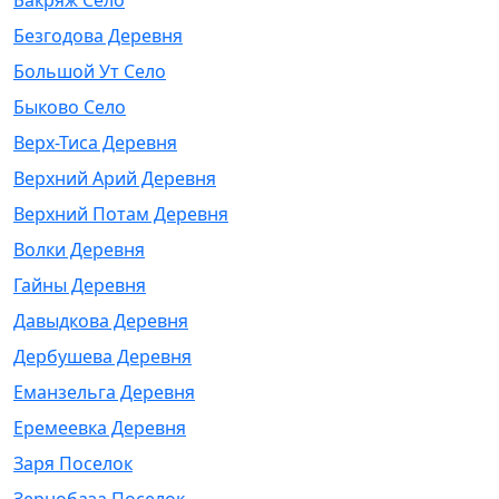
Бакряж Село
Безгодова Деревня
Большой Ут Село
Быково Село
Верх-Тиса Деревня
Верхний Арий Деревня
Верхний Потам Деревня
Волки Деревня
Гайны Деревня
Давыдкова Деревня
Дербушева Деревня
Еманзельга Деревня
Еремеевка Деревня
Заря Поселок