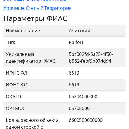
Урочище Степь 2 Территория
Параметры ФИАС
Наименование:
Ачитский
Тип:
Район
Уникальный
5bc002fd-5a23-4f50-
идентификатор ФИАС:
b562-febf9b974d94
ИФНС ФЛ:
6619
ИФНС ЮЛ:
6619
ОКАТО:
65204000000
OKTMO:
65705000
Код адресного объекта
6600500000000
одной строкой с