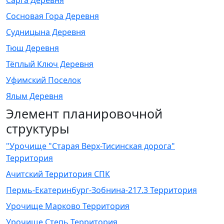
Сарга Деревня
Сосновая Гора Деревня
Судницына Деревня
Тюш Деревня
Тёплый Ключ Деревня
Уфимский Поселок
Ялым Деревня
Элемент планировочной
структуры
"Урочище "Старая Верх-Тисинская дорога"
Территория
Ачитский Территория СПК
Пермь-Екатеринбург-Зобнина-217.3 Территория
Урочище Марково Территория
Урочище Степь Территория