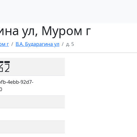
гина ул, Муром г
ом г
В.А. Бударагина ул
д. 5
62
fb-4ebb-92d7-
0