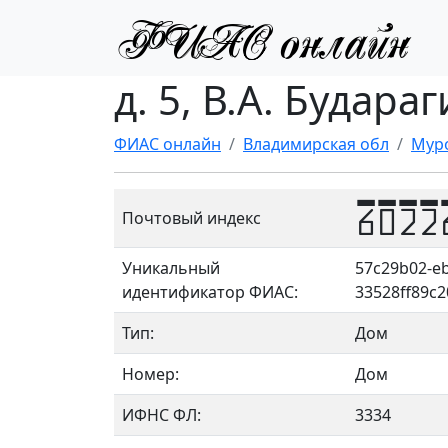
д. 5, В.А. Будара
ФИАС онлайн
Владимирская обл
Мур
6022
Почтовый индекс
Уникальный
57c29b02-eb
идентификатор ФИАС:
33528ff89c2
Тип:
Дом
Номер:
Дом
ИФНС ФЛ:
3334