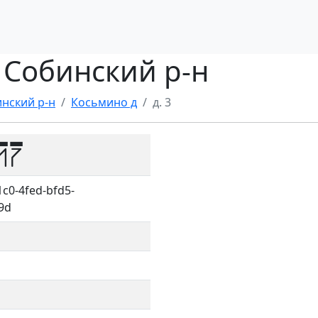
, Собинский р-н
нский р-н
Косьмино д
д. 3
17
c0-4fed-bfd5-
9d