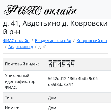
д. 41, Авдотьино д, Ковровски
й р-н
ФИАС онлайн
Владимирская обл
Ковровский р-н
Авдотьино д
д. 41
601964
Почтовый индекс
Уникальный
5642dd12-136b-4bdb-9c06-
идентификатор
d55f3da8e7f1
ФИАС:
Тип:
Дом
Номер:
Дом