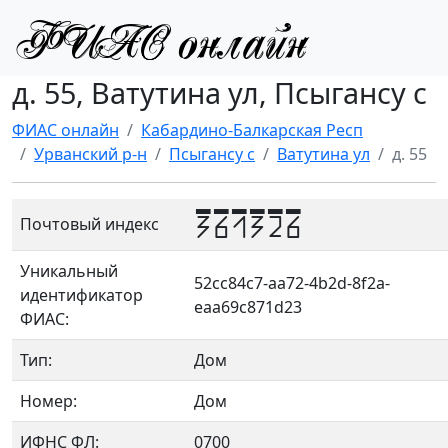
д. 55, Ватутина ул, Псыгансу с
ФИАС онлайн
Кабардино-Балкарская Респ
Урванский р-н
Псыгансу с
Ватутина ул
д. 55
361326
Почтовый индекс
Уникальный
52cc84c7-aa72-4b2d-8f2a-
идентификатор
eaa69c871d23
ФИАС:
Тип:
Дом
Номер:
Дом
ИФНС ФЛ:
0700