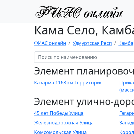
Кама Село, Камб
ФИАС онлайн
Удмуртская Респ
Камба
Элемент планировоч
Казарма 1168 км Территория
Прика
(масс
Элемент улично-дор
45 лет Победы Улица
Гагар
Железнодорожная Улица
Запад
Комсомольская Улица
Корол