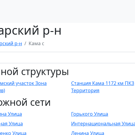
арский р-н
рский р-н
Кама с
ной структуры
мский участок Зона
Станция Кама 1172 км ПКЗ
ив)
Территория
ожной сети
ина Улица
Горького Улица
ная Улица
Интернациональная Улиц
енко Улица
Ленина Улица