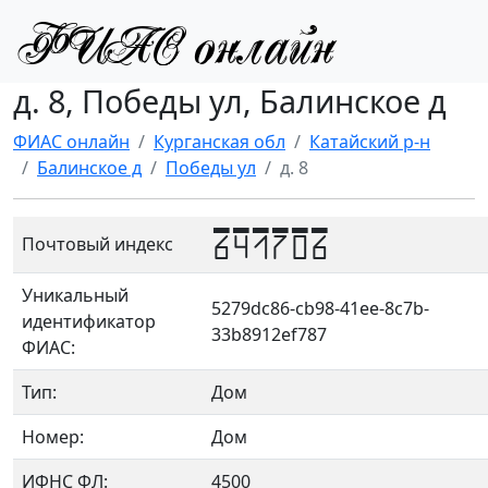
д. 8, Победы ул, Балинское д
ФИАС онлайн
Курганская обл
Катайский р-н
Балинское д
Победы ул
д. 8
641706
Почтовый индекс
Уникальный
5279dc86-cb98-41ee-8c7b-
идентификатор
33b8912ef787
ФИАС:
Тип:
Дом
Номер:
Дом
ИФНС ФЛ:
4500