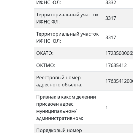
ИФНС ЮЛ:
3332
Территориальный участок
3317
ИФНС ФЛ:
Территориальный участок
3317
ИФНС ЮЛ:
ОКАТО:
1723500006
OKTMO:
17635412
Реестровый номер
1763541200
адресного объекта:
Признак в каком делении
присвоен адрес,
1
муниципальном/
административном:
Порядковый номер