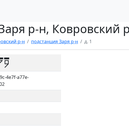
 Заря р-н, Ковровский 
овский р-н
подстанция Заря р-н
д. 1
79
9c-4e7f-a77e-
02