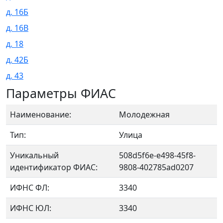
д. 16Б
д. 16В
д. 18
д. 42Б
д. 43
Параметры ФИАС
Наименование:
Молодежная
Тип:
Улица
Уникальный
508d5f6e-e498-45f8-
идентификатор ФИАС:
9808-402785ad0207
ИФНС ФЛ:
3340
ИФНС ЮЛ:
3340