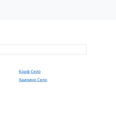
Корф Село
Хаилино Село