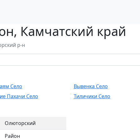
он, Камчатский край
рский р-н
аям Село
Вывенка Село
ие Пахачи Село
Тиличики Село
Олюторский
Район