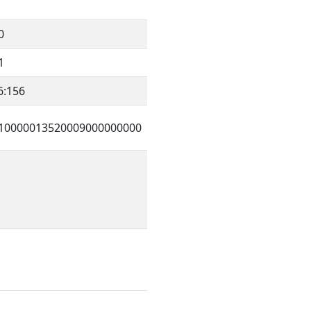
0
1
6:156
10000013520009000000000