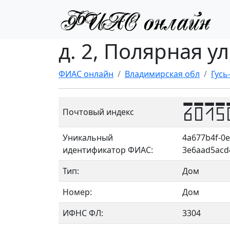
д. 2, Полярная у
ФИАС онлайн
Владимирская обл
Гусь
6015
Почтовый индекс
Уникальный
4a677b4f-0e
идентификатор ФИАС:
3e6aad5acd
Тип:
Дом
Номер:
Дом
ИФНС ФЛ:
3304