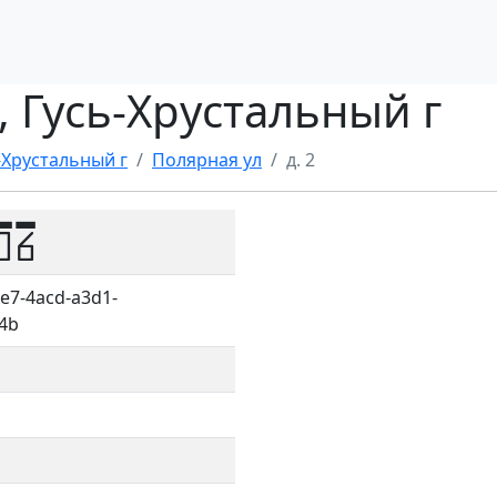
л, Гусь-Хрустальный г
-Хрустальный г
Полярная ул
д. 2
06
e7-4acd-a3d1-
4b