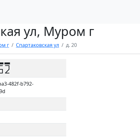
ская ул, Муром г
ом г
Спартаковская ул
д. 20
52
a3-482f-b792-
9d