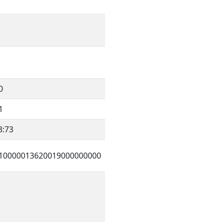
0
1
3:73
10000013620019000000000