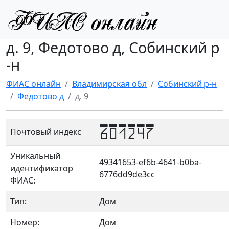
д. 9, Федотово д, Собинский р
-н
ФИАС онлайн
Владимирская обл
Собинский р-н
Федотово д
д. 9
601247
Почтовый индекс
Уникальный
49341653-ef6b-4641-b0ba-
идентификатор
6776dd9de3cc
ФИАС:
Тип:
Дом
Номер:
Дом