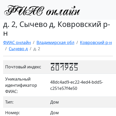
д. 2, Сычево д, Ковровский р-
н
ФИАС онлайн
Владимирская обл
Ковровский р-н
Сычево д
д. 2
601965
Почтовый индекс
Уникальный
48dc4ad9-ec22-4ed4-bdd5-
идентификатор
c251e57f4e50
ФИАС:
Тип:
Дом
Номер:
Дом