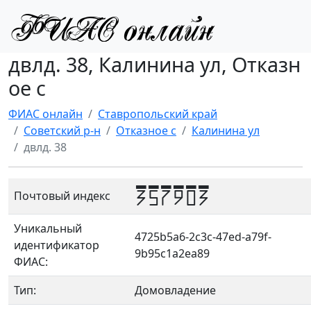
двлд. 38, Калинина ул, Отказн
ое с
ФИАС онлайн
Ставропольский край
Советский р-н
Отказное с
Калинина ул
двлд. 38
357903
Почтовый индекс
Уникальный
4725b5a6-2c3c-47ed-a79f-
идентификатор
9b95c1a2ea89
ФИАС:
Тип:
Домовладение