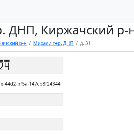
р. ДНП, Киржачский р-
ачский р-н
Михали тер. ДНП
д. 31
24
ce-44d2-bf5a-147cb8f24344