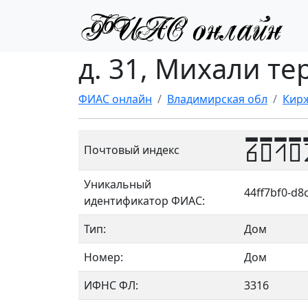
д. 31, Михали те
ФИАС онлайн
Владимирская обл
Кирж
6010
Почтовый индекс
Уникальный
44ff7bf0-d8
идентификатор ФИАС:
Тип:
Дом
Номер:
Дом
ИФНС ФЛ:
3316