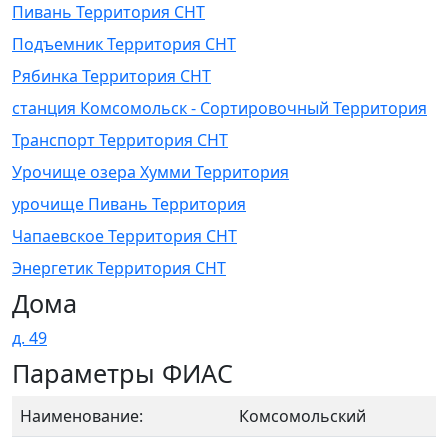
Пивань Территория СНТ
Подъемник Территория СНТ
Рябинка Территория СНТ
станция Комсомольск - Сортировочный Территория
Транспорт Территория СНТ
Урочище озера Хумми Территория
урочище Пивань Территория
Чапаевское Территория СНТ
Энергетик Территория СНТ
Дома
д. 49
Параметры ФИАС
Наименование:
Комсомольский