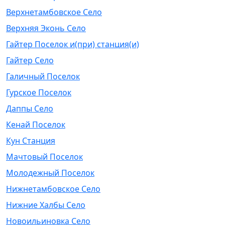
Верхнетамбовское Село
Верхняя Эконь Село
Гайтер Поселок и(при) станция(и)
Гайтер Село
Галичный Поселок
Гурское Поселок
Даппы Село
Кенай Поселок
Кун Станция
Мачтовый Поселок
Молодежный Поселок
Нижнетамбовское Село
Нижние Халбы Село
Новоильиновка Село