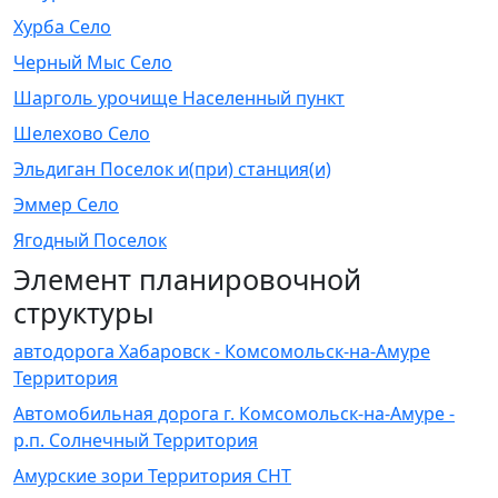
Хурба Село
Черный Мыс Село
Шарголь урочище Населенный пункт
Шелехово Село
Эльдиган Поселок и(при) станция(и)
Эммер Село
Ягодный Поселок
Элемент планировочной
структуры
автодорога Хабаровск - Комсомольск-на-Амуре
Территория
Автомобильная дорога г. Комсомольск-на-Амуре -
р.п. Солнечный Территория
Амурские зори Территория СНТ