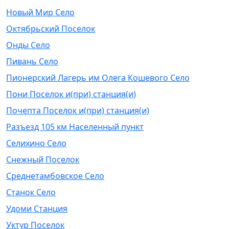
Новый Мир Село
Октябрьский Поселок
Онды Село
Пивань Село
Пионерский Лагерь им Олега Кошевого Село
Пони Поселок и(при) станция(и)
Почепта Поселок и(при) станция(и)
Разъезд 105 км Населенный пункт
Селихино Село
Снежный Поселок
Среднетамбовское Село
Станок Село
Удоми Станция
Уктур Поселок