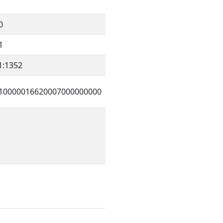
0
1
1:1352
10000016620007000000000