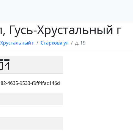
л, Гусь-Хрустальный г
-Хрустальный г
Старкова ул
д. 19
01
82-4635-9533-f9ff4fac146d