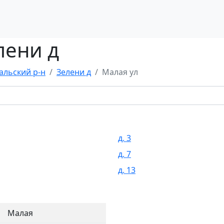
лени д
альский р-н
Зелени д
Малая ул
д. 3
д. 7
д. 13
Малая