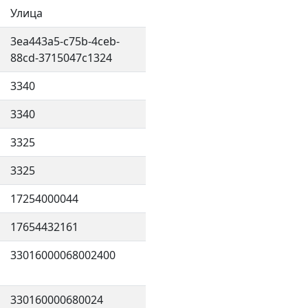
Улица
3ea443a5-c75b-4ceb-
88cd-3715047c1324
3340
3340
3325
3325
17254000044
17654432161
33016000068002400
330160000680024