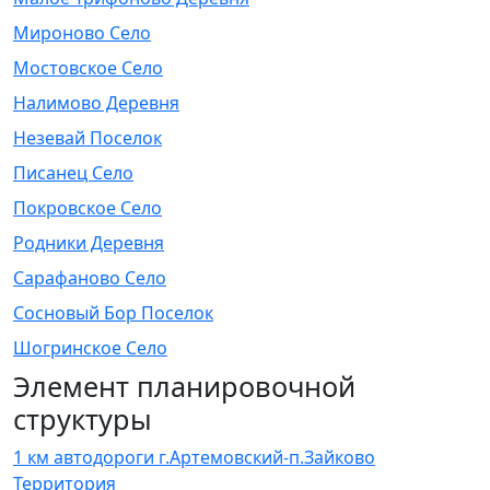
Мироново Село
Мостовское Село
Налимово Деревня
Незевай Поселок
Писанец Село
Покровское Село
Родники Деревня
Сарафаново Село
Сосновый Бор Поселок
Шогринское Село
Элемент планировочной
структуры
1 км автодороги г.Артемовский-п.Зайково
Территория